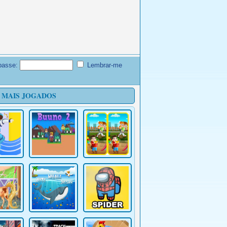
passe:
Lembrar-me
 MAIS JOGADOS