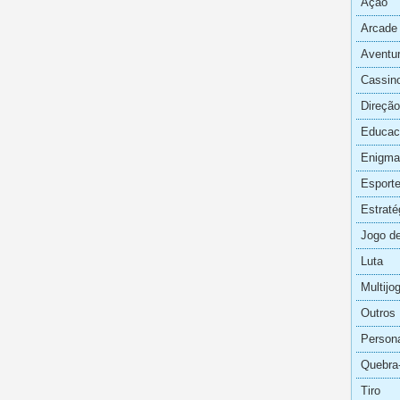
Ação
Arcade
Aventu
Cassin
Direção
Educac
Enigma
Esport
Estraté
Jogo de
Luta
Multijo
Outros
Persona
Quebra
Tiro