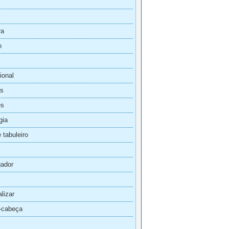
ra
o
ional
s
es
gia
 tabuleiro
gador
lizar
-cabeça