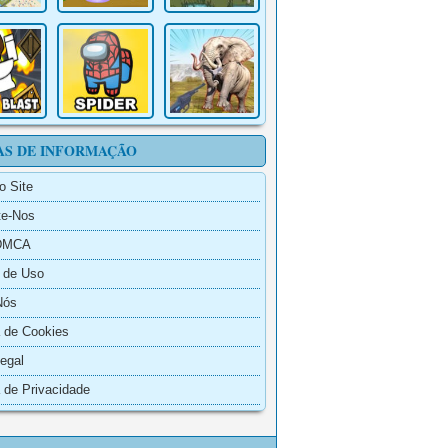
AS DE INFORMAÇÃO
o Site
te-Nos
 DMCA
 de Uso
Nós
a de Cookies
egal
a de Privacidade