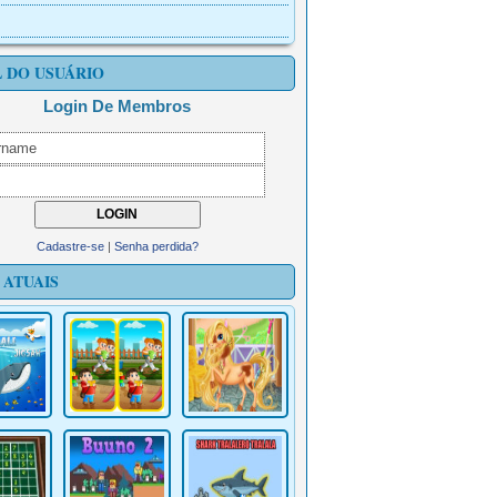
L DO USUÁRIO
Login De Membros
Cadastre-se
|
Senha perdida?
 ATUAIS