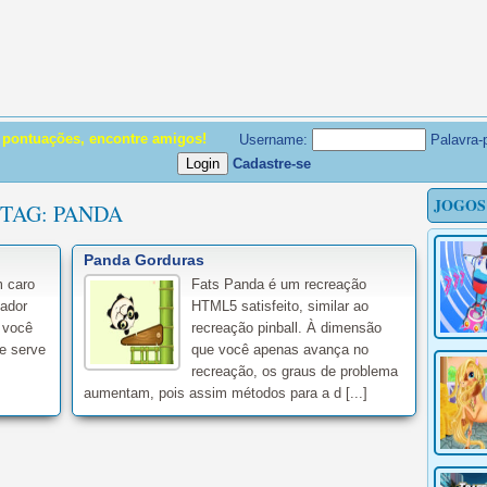
e pontuações, encontre amigos!
Username:
Palavra-
Cadastre-se
JOGOS
TAG:
PANDA
Panda Gorduras
 caro
Fats Panda é um recreação
tador
HTML5 satisfeito, similar ao
 você
recreação pinball. À dimensão
le serve
que você apenas avança no
recreação, os graus de problema
aumentam, pois assim métodos para a d [...]