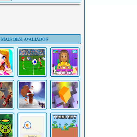
Superando isso ..
Aventura
Embarque em uma impulso para cima
contínua e estimulante em Getting Over
It Unblocked. Agarre a obra [...]
 MAIS BEM AVALIADOS