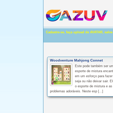
Cadastre-se, faça upload de AVATAR, salv
Woodventure Mahjong Connet
Este pode também ser um
esporte de mistura encan
em um esforço para fazer
seja ou não deixar sair. E
o esporte de mistura e as
problemas adoráveis. Neste esp [...]