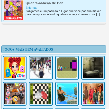
Inscreva-se da prevenção impiedoso das focas lugares.
Para poder superar você terá que alcançar 30 p [...]
Quebra-cabeça de Ben ..
Enigmas
Zazgames é um posição o lugar que você poderia mexer
para sempre montando quebra-cabeças baseado na [...]
JOGOS MAIS BEM AVALIADOS