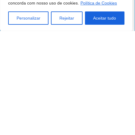
concorda com nosso uso de cookies.
Política de Cookies
Personalizar
Rejeitar
Aceitar tudo
Quebra-cabeça da aventura de quadriciclo
Neste recreação ATV Adventure Puzzle Você tem 6
imagens de personagens famosos em 3 modos de
jogar. Selecione provavelmente o mais modos até